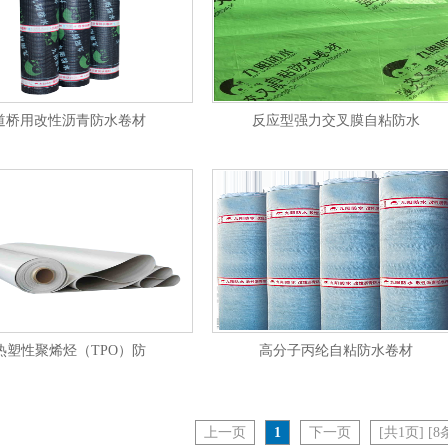
道桥用改性沥青防水卷材
反应型强力交叉膜自粘防水
热塑性聚烯烃（TPO）防
高分子丙纶自粘防水卷材
上一页
1
下一页
[共1页] [