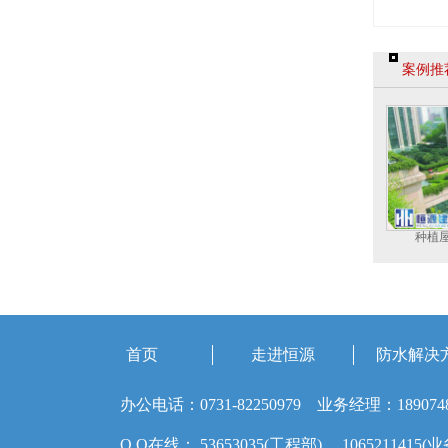
案例推
种植
首页
走进恒源
防水解决
办公电话：0731-82250979 业务经理：189074
Q Q在线： 53653035(工程部) 1065211415(