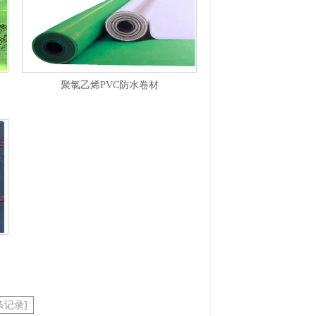
聚氯乙烯PVC防水卷材
8条记录]