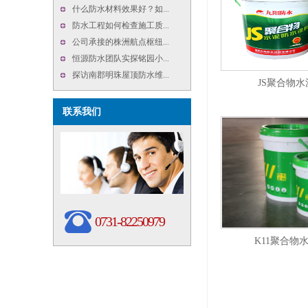
什么防水材料效果好？如...
防水工程如何检查施工质...
公司承接的株洲航点枢纽...
恒源防水团队实探铭园小...
探访南郡明珠屋顶防水维...
JS聚合物
联系我们
0731-82250979
K11聚合物