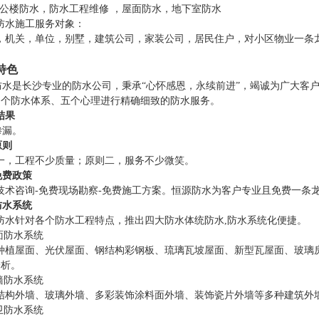
公楼防水，防水工程维修 ，屋面防水，地下室防水
水施工服务对象：
机关，单位，别墅，建筑公司，家装公司，居民住户，对小区物业一条
特色
水是长沙专业的防水公司，秉承“心怀感恩，永续前进”，竭诚为广大客
四个防水体系、五个心理进行精确细致的防水服务。
结果
漏。
原则
，工程不少质量；原则二，服务不少微笑。
免费政策
术咨询-免费现场勘察-免费施工方案。恒源防水为客户专业且免费一条
防水系统
水针对各个防水工程特点，推出四大防水体统防水,防水系统化便捷。
面防水系统
植屋面、光伏屋面、钢结构彩钢板、琉璃瓦坡屋面、新型瓦屋面、玻璃房
分析。
墙防水系统
构外墙、玻璃外墙、多彩装饰涂料面外墙、装饰瓷片外墙等多种建筑外
卫防水系统