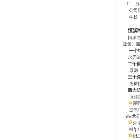
11、办
公司防
学校，
恒源
恒源防
政策、
一个
永无渗
二个
原则一
三个
免费技
四大
恒源防
屋
提供种
与技术
外
框架结
厨