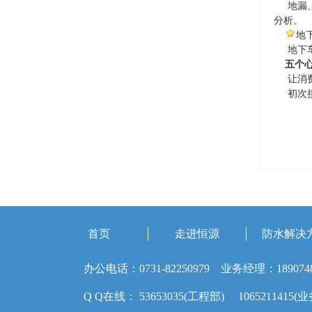
地漏、
分析。
地
地下车
五个
让消费
初次接
首页
走进恒源
防水解决
办公电话：0731-82250979 业务经理：189074
Q Q在线： 53653035(工程部) 1065211415(