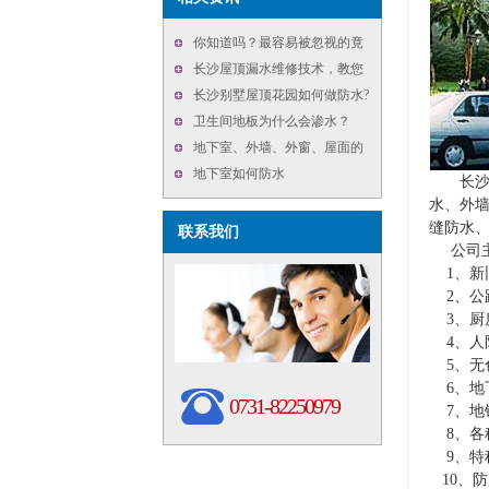
你知道吗？最容易被忽视的竟
然是外墙防水
长沙屋顶漏水维修技术，教您
做屋顶做补漏专家
长沙别墅屋顶花园如何做防水?
卫生间地板为什么会渗水？
地下室、外墙、外窗、屋面的
防水要点，精华总结！
地下室如何防水
长沙恒
水、外
缝防水
联系我们
公司主
1、新
2、公
3、厨
4、人
5、无
6、地
0731-82250979
7、地
8、各
9、特
10、