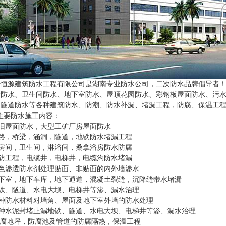
源建筑防水工程有限公司
是湖南专业防水公司，二次防水品牌倡导者！
墙防水、卫生间防水、地下室防水、屋顶花园防水、彩钢板屋面防水、污
、隧道防水等各种建筑防水、防潮、防水补漏、堵漏工程，防腐、保温工
要防水施工内容：
旧屋面防水，大型工矿厂房屋面防水
路，桥梁，涵洞，隧道，地铁防水堵漏工程
房间，卫生间，淋浴间，桑拿浴房防水防腐
防工程，电缆井，电梯井，电缆沟防水堵漏
色渗透防水剂处理贴面、非贴面的内外墙渗水
下室，地下车库，地下通道，混凝土裂缝，沉降缝带水堵漏
铁、隧道、水电大坝、电梯井等渗、漏水治理
种防水材料对墙角、屋面及地下室外墙的防水处理
种水泥封堵止漏地铁、隧道、水电大坝、电梯井等渗、漏水治理
防腐地坪，防腐池及管道的防腐隔热，保温工程