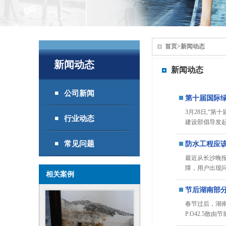
首页
>
新闻动态
新闻动态
新闻动态
公司新闻
第十届国际
3月28日,“
行业动态
建设部倡导发
常见问题
防水工程应
最近从长沙晚
障，用户出现
相关案例
节后湖南部
春节过后，湖南
P.O42.5散由节