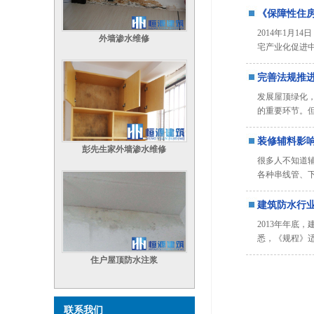
《保障性住
2014年1月
外墙渗水维修
宅产业化促进
完善法规推
发展屋顶绿化
的重要环节。
装修辅料影
彭先生家外墙渗水维修
很多人不知道
各种串线管、下
建筑防水行业
2013年年底
悉，《规程》
住户屋顶防水注浆
联系我们