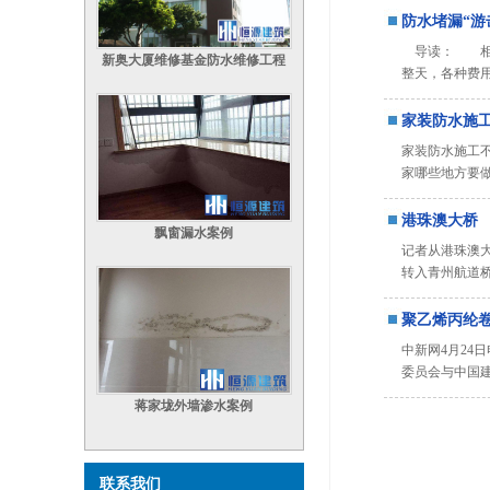
防水堵漏“游
导读： 相信
新奥大厦维修基金防水维修工程
整天，各种费
家装防水施
家装防水施工
家哪些地方要做
港珠澳大桥
飘窗漏水案例
记者从港珠澳大
转入青州航道
聚乙烯丙纶
中新网4月24
委员会与中国建筑(9
蒋家垅外墙渗水案例
联系我们