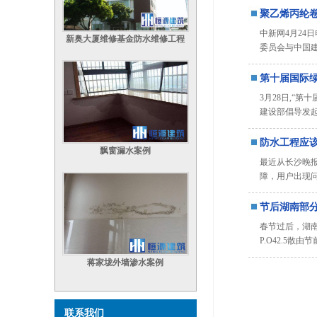
聚乙烯丙纶
中新网4月24
新奥大厦维修基金防水维修工程
委员会与中国建筑(9
第十届国际
3月28日,“
建设部倡导发
防水工程应
飘窗漏水案例
最近从长沙晚
障，用户出现
节后湖南部
春节过后，湖南
P.O42.5散由节
蒋家垅外墙渗水案例
联系我们